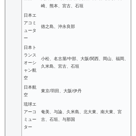
崎、熊本、宮古、石垣
日本エ
アコミ
徳之島、沖永良部
ュータ
ー
日本ト
ランス
小松、名古屋/中部、大阪/関西、岡山、福岡、
オーシ
久米島、宮古、石垣
ャン航
空
日本航
東京/羽田、大阪/伊丹
空
琉球エ
アーコ
奄美、与論、久米島、北大東、南大東、宮
ミュー
古、石垣、与那国
ター