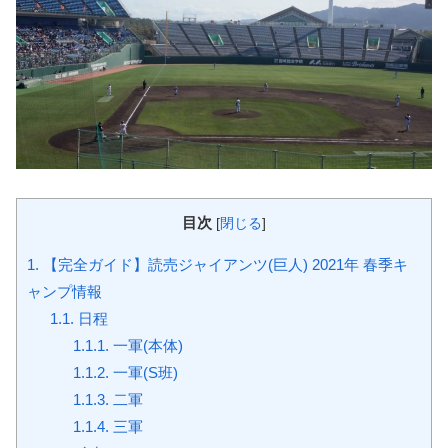
目次
[
閉じる
]
1.
【完全ガイド】読売ジャイアンツ(巨人) 2021年 春季キ
ャンプ情報
1.1.
日程
1.1.1.
一軍(本体)
1.1.2.
一軍(S班)
1.1.3.
二軍
1.1.4.
三軍