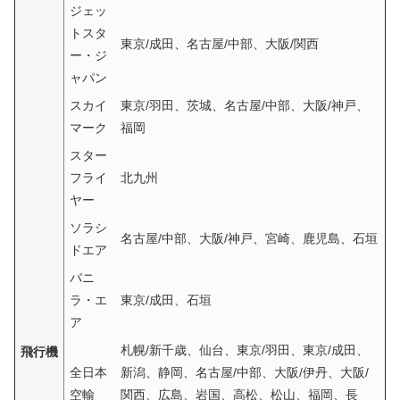
ジェッ
トスタ
東京/成田、名古屋/中部、大阪/関西
ー・ジ
ャパン
スカイ
東京/羽田、茨城、名古屋/中部、大阪/神戸、
マーク
福岡
スター
フライ
北九州
ヤー
ソラシ
名古屋/中部、大阪/神戸、宮崎、鹿児島、石垣
ドエア
バニ
ラ・エ
東京/成田、石垣
ア
札幌/新千歳、仙台、東京/羽田、東京/成田、
飛行機
全日本
新潟、静岡、名古屋/中部、大阪/伊丹、大阪/
空輸
関西、広島、岩国、高松、松山、福岡、長