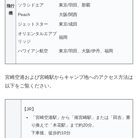
ソラシドエア
東京/羽田、那覇
飛行
機
Peach
大阪/関西
ジェットスター
東京/成田
オリエンタルエアブ
福岡
リッジ
ハワイアン航空
東京/羽田、大阪/伊丹、福岡
宮崎空港および宮崎駅からキャンプ地へのアクセス方法は
以下をご覧ください。
【JR】
「宮崎空港駅」から「南宮崎駅」または「田吉」乗
り換えで「木花駅」まで約20分。
下車後、徒歩約10分