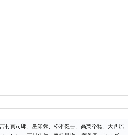
吉村貢司郎、星知弥、松本健吾、高梨裕稔、大西広