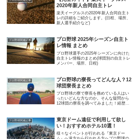
プロ野球関連記事
2020年新人合同自主トレ
楽天イーグルスの2020年新人合同自主ト
レの詳細をご紹介します。(日程、場所、
新人選手紹介など)
プロ野球 2025年シーズン自主ト
プロ野球関連記事
レ情報 まとめ
プロ野球選手の2025年シーズンに向けた
自主トレ情報のまとめ(球団別の自主トレ
メンバー、場所、日程)
プロ野球の寮長ってどんな人？12
プロ野球関連記事
球団寮長まとめ
プロ野球の寮で寮長を務めている人はい
ったいどんな方なのか。そんな疑問から
12球団の寮長を調べてみました！経歴か
ら人物像が分かるニュースまでご紹介し
ます！
東京ドーム遠征で利用して欲し
プロ野球関連記事
い！おすすめホテル10選！
様々なイベントが行われる『東京ドー
ム』へ遠方から行かれる方へプロ野球の