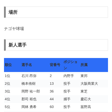
場所
ナゴヤ球場
新人選手
ポジショ
順位
選手名
背番号
所属
ン
1位
石川 昂弥
2
内野手
東邦
2位
橋本侑樹
13
投手
大阪商業大
3位
岡野 祐一郎
36
投手
東芝
4位
郡司 裕也
44
捕手
慶応大
5位
岡林 勇希
60
投手
菰野高