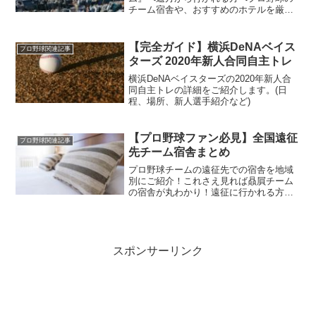
チーム宿舎や、おすすめのホテルを厳選
してランク別にご紹介！イベントをより
楽しんで頂けること間違いなしです！
【完全ガイド】横浜DeNAベイス
プロ野球関連記事
ターズ 2020年新人合同自主トレ
横浜DeNAベイスターズの2020年新人合
同自主トレの詳細をご紹介します。(日
程、場所、新人選手紹介など)
【プロ野球ファン必見】全国遠征
プロ野球関連記事
先チーム宿舎まとめ
プロ野球チームの遠征先での宿舎を地域
別にご紹介！これさえ見れば贔屓チーム
の宿舎が丸わかり！遠征に行かれる方
は、宿の予約をする前に是非チェックし
てください！
スポンサーリンク