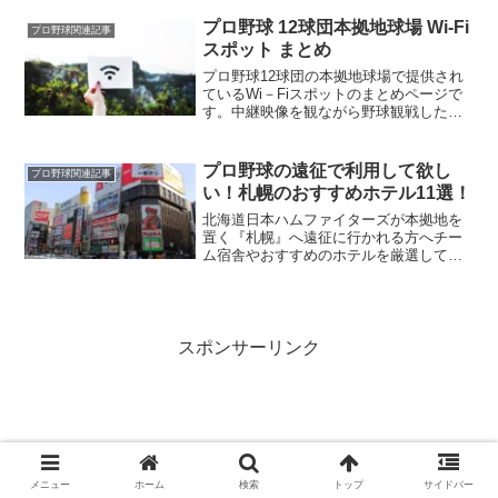
いなしです！
プロ野球 12球団本拠地球場 Wi-Fi
プロ野球関連記事
スポット まとめ
プロ野球12球団の本拠地球場で提供され
ているWi－Fiスポットのまとめページで
す。中継映像を観ながら野球観戦したい
方や、データ通信量・通信速度など気に
なる方は、是非ご覧ください。
プロ野球の遠征で利用して欲し
プロ野球関連記事
い！札幌のおすすめホテル11選！
北海道日本ハムファイターズが本拠地を
置く『札幌』へ遠征に行かれる方へチー
ム宿舎やおすすめのホテルを厳選してラ
ンク別にご紹介！遠征をより楽しんで頂
けること間違いなしです！
スポンサーリンク
メニュー
ホーム
検索
トップ
サイドバー