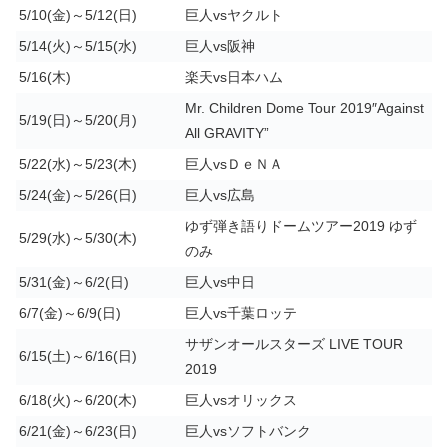
5/10(金)～5/12(日)
巨人vsヤクルト
5/14(火)～5/15(水)
巨人vs阪神
5/16(木)
楽天vs日本ハム
Mr. Children Dome Tour 2019″Against
5/19(日)～5/20(月)
All GRAVITY”
5/22(水)～5/23(木)
巨人vsＤｅＮＡ
5/24(金)～5/26(日)
巨人vs広島
ゆず弾き語りドームツアー2019 ゆず
5/29(水)～5/30(木)
のみ
5/31(金)～6/2(日)
巨人vs中日
6/7(金)～6/9(日)
巨人vs千葉ロッテ
サザンオールスターズ LIVE TOUR
6/15(土)～6/16(日)
2019
6/18(火)～6/20(木)
巨人vsオリックス
6/21(金)～6/23(日)
巨人vsソフトバンク