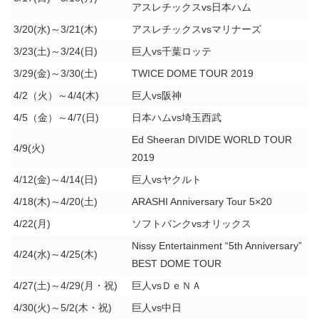
アスレチックスvs日本ハム
3/20(水)～3/21(木)
アスレチックスvsマリナーズ
3/23(土)～3/24(日)
巨人vs千葉ロッテ
3/29(金)～3/30(土)
TWICE DOME TOUR 2019
4/2（火）～4/4(木)
巨人vs阪神
4/5（金）～4/7(日)
日本ハムvs埼玉西武
Ed Sheeran DIVIDE WORLD TOUR
4/9(火)
2019
4/12(金)～4/14(日)
巨人vsヤクルト
4/18(木)～4/20(土)
ARASHI Anniversary Tour 5×20
4/22(月)
ソフトバンクvsオリックス
Nissy Entertainment “5th Anniversary”
4/24(水)～4/25(木)
BEST DOME TOUR
4/27(土)～4/29(月・祝)
巨人vsＤｅＮＡ
4/30(火)～5/2(木・祝)
巨人vs中日