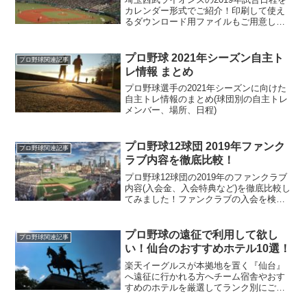
カレンダー形式でご紹介！印刷して使え
るダウンロード用ファイルもご用意しま
した。ご自宅や職場のちょっとしたスペ
ースに貼ってご利用ください！
プロ野球 2021年シーズン自主ト
プロ野球関連記事
レ情報 まとめ
プロ野球選手の2021年シーズンに向けた
自主トレ情報のまとめ(球団別の自主トレ
メンバー、場所、日程)
プロ野球12球団 2019年ファンク
プロ野球関連記事
ラブ内容を徹底比較！
プロ野球12球団の2019年のファンクラブ
内容(入会金、入会特典など)を徹底比較し
てみました！ファンクラブの入会を検討
している方、是非ご覧ください。
プロ野球の遠征で利用して欲し
プロ野球関連記事
い！仙台のおすすめホテル10選！
楽天イーグルスが本拠地を置く『仙台』
へ遠征に行かれる方へチーム宿舎やおす
すめのホテルを厳選してランク別にご紹
介！遠征をより楽しんで頂けること間違