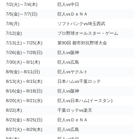
7/2(火)～7/4(木)
巨人vs中日
7/5(金)～7/7(日)
巨人vsＤｅＮＡ
7/8(月)
ソフトバンクvs埼玉西武
7/12(金)
プロ野球オールスター・ゲーム
7/13(土)～7/25(木)
第90回 都市対抗野球大会
7/26(金)～7/28(日)
巨人vs阪神
7/30(火)～8/1(木)
巨人vs広島
8/9(金)～8/11(日)
巨人vsヤクルト
8/13(火)～8/15(木)
日本ハムvs千葉ロッテ
8/16(金)～8/18(日)
巨人vs阪神
8/20(火)～8/21(水)
巨人vs日本ハム
(イースタン)
8/22(木)
千葉ロッテvs楽天
8/23(金)～8/25(日)
巨人vsＤｅＮＡ
8/27(火)～8/29(木)
巨人vs広島