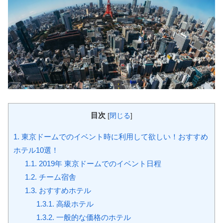
目次
[
閉じる
]
1.
東京ドームでのイベント時に利用して欲しい！おすすめ
ホテル10選！
1.1.
2019年 東京ドームでのイベント日程
1.2.
チーム宿舎
1.3.
おすすめホテル
1.3.1.
高級ホテル
1.3.2.
一般的な価格のホテル