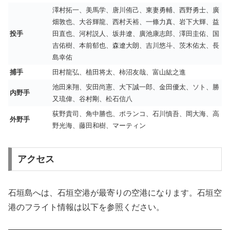
澤村拓一、美馬学、唐川侑己、東妻勇輔、西野勇士、廣
畑敦也、大谷輝龍、西村天裕、一條力真、岩下大輝、益
投手
田直也、河村説人、坂井遼、廣池康志郎、澤田圭佑、国
吉佑樹、本前郁也、森遼大朗、吉川悠斗、茨木佑太、長
島幸佑
捕手
田村龍弘、植田将太、柿沼友哉、富山紘之進
池田来翔、安田尚憲、大下誠一郎、金田優太、ソト、勝
内野手
又琉偉、谷村剛、松石信八
荻野貴司、角中勝也、ポランコ、石川慎吾、岡大海、高
外野手
野光海、藤田和樹、マーティン
アクセス
石垣島へは、石垣空港が最寄りの空港になります。石垣空
港のフライト情報は以下を参照ください。