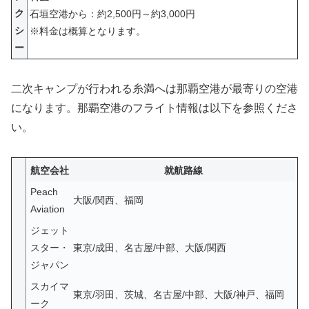
ク
石垣空港から：約2,500円～約3,000円
シ
※
料金は概算となります。
ー
二次キャンプが行われる糸満へは那覇空港が最寄りの空港
になります。那覇空港のフライト情報は以下を参照くださ
い。
航空会社
就航路線
Peach
大阪/関西、福岡
Aviation
ジェット
スター・
東京/成田、名古屋/中部、大阪/関西
ジャパン
スカイマ
東京/羽田、茨城、名古屋/中部、大阪/神戸、福岡
ーク