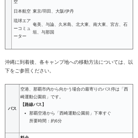
空
日本航空
東京/羽田、大阪/伊丹
琉球エア
奄美、与論、久米島、北大東、南大東、宮古、石
ーコミュ
垣、与那国
ーター
沖縄に到着後、各キャンプ地への移動方法については、以
下をご参照ください。
空港、那覇市内から向かう場合の最寄りのバス停は「西
崎運動公園前」です。
【路線バス】
バス
那覇空港から「西崎運動公園前」下車すぐ
所要時間：約6分
料金