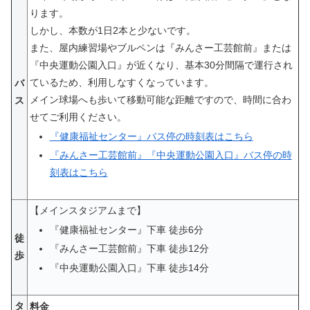
ります。
しかし、本数が1日2本と少ないです。
また、屋内練習場やブルペンは『
みんさー工芸館前
』または
『
中央運動公園入口
』が近くなり、基本30分間隔で運行され
ているため、利用しなすくなっています。
バ
メイン球場へも歩いて移動可能な距離ですので、時間に合わ
ス
せてご利用ください。
『健康福祉センター』バス停の時刻表はこちら
『
みんさー工芸館前
』『
中央運動公園入口
』バス停の時
刻表はこちら
【メインスタジアムまで】
『健康福祉センター』下車 徒歩6分
徒
『
みんさー工芸館前
』下車 徒歩12分
歩
『
中央運動公園入口
』下車 徒歩14分
タ
料金