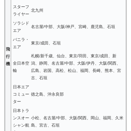
スターフ
北九州
ライヤー
ソラシド
名古屋/中部、大阪/神戸、宮崎、鹿児島、石垣
エア
バニラ・
東京/成田、石垣
エア
飛
札幌/新千歳、仙台、東京/羽田、東京/成田、新
行
全日本空
潟、静岡、名古屋/中部、大阪/伊丹、大阪/関西、
機
輸
広島、岩国、高松、松山、福岡、長崎、熊本、宮
古、石垣
日本エア
コミュー
徳之島、沖永良部
ター
日本トラ
ンスオー
小松、名古屋/中部、大阪/関西、岡山、福岡、久米
シャン航
島、宮古、石垣