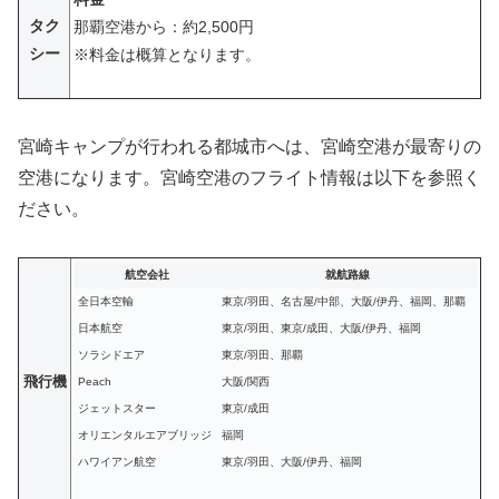
タク
那覇空港から：約2,500円
シー
※
料金は概算となります。
宮崎キャンプが行われる都城市へは、宮崎空港が最寄りの
空港になります。宮崎空港のフライト情報は以下を参照く
ださい。
航空会社
就航路線
全日本空輸
東京/羽田、名古屋/中部、大阪/伊丹、福岡、那覇
日本航空
東京/羽田、東京/成田、大阪/伊丹、福岡
ソラシドエア
東京/羽田、那覇
飛行機
Peach
大阪/関西
ジェットスター
東京/成田
オリエンタルエアブリッジ
福岡
ハワイアン航空
東京/羽田、大阪/伊丹、福岡