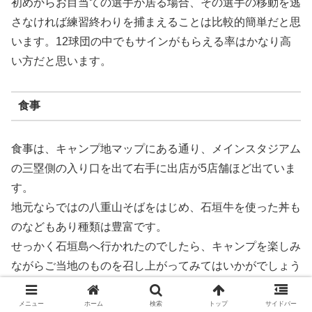
初めからお目当ての選手が居る場合、その選手の移動を逃
さなければ練習終わりを捕まえることは比較的簡単だと思
います。12球団の中でもサインがもらえる率はかなり高
い方だと思います。
食事
食事は、キャンプ地マップにある通り、メインスタジアム
の三塁側の入り口を出て右手に出店が5店舗ほど出ていま
す。
地元ならではの八重山そばをはじめ、石垣牛を使った丼も
のなどもあり種類は豊富です。
せっかく石垣島へ行かれたのでしたら、キャンプを楽しみ
ながらご当地のものを召し上がってみてはいかがでしょう
か。
メニュー
ホーム
検索
トップ
サイドバー