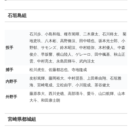
石垣島組
石川歩、小島和哉、種市篤暉、二木康太、石川柊太、 菊
地吏玖、八木彬、高野脩汰、田中晴也、坂本光士郎、小
投手
野郁、サモンズ、鈴木昭汰、中村稔弥、木村優人、中森
俊介、早坂響、横山陸人、ゲレーロ、田中楓基、秋山正
雲、中村亮太、永島田輝斗、武内涼太
捕手
松川虎生、佐藤都志也、寺地隆成
友杉篤輝、藤岡裕大、中村奨吾、上田希由翔、石垣雅
内野手
海、宮崎竜成、立松由宇、小川龍成、茶谷健太
藤原恭大、西川史礁、高部瑛斗、愛斗、山口航輝、山本
外野手
大斗、和田康士朗
宮崎県都城組